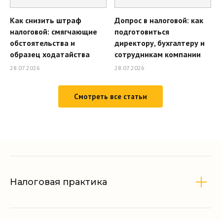
Согласие на обработку персональных
данных
Как снизить штраф
Допрос в налоговой: как
Согласие на получение
налоговой: смягчающие
подготовиться
информационной и рекламной
обстоятельства и
директору, бухгалтеру и
рассылки
образец ходатайства
сотрудникам компании
Согласие на обработку файлов cookie
28.07.2026
28.07.2026
Смотреть все статьи
Все права защищены ©
2010-2026
Налоговая практика