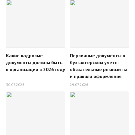
Какие кадровые
Первичные документы в
Мы на связи ежедневно с 9:00 до 18:00
+7 (499) 653-67-23
документы должны быть
бухгалтерском учете:
в организации в 2026 году
обязательные реквизиты
и правила оформления
Заказать звонок
30.07.2026
29.07.2026
Экспертные каналы
Документы
Договор оферты
Политика конфиденциальности