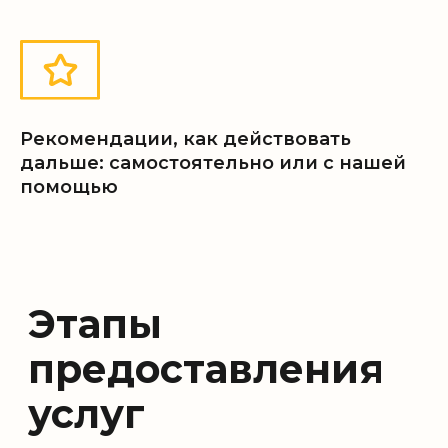
Получаете экспертное
04
заключение и карту
Рекомендации, как действовать
дальнейших шагов
дальше: самостоятельно или с нашей
помощью
Недавние кейсы