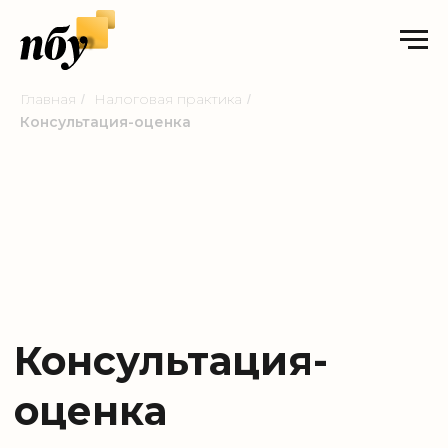
Главная
Налоговая практика
/
/
Консультация-оценка
Консультация-
оценка
20−30 минут, чтобы быстро разобраться
в вашей ситуации и понять, какие шаги
нужны дальше по бухгалтерским, налоговым
и правовым вопросам. Консультация
поможет получить независимый
профессиональный взгляд и принять верное