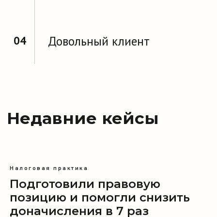
Налоговая практика
Подготовили правовую
позицию и помогли снизить
Мы на связи ежедневно с 9:00 до 18:00
+7 (499) 653-67-23
доначисления в 7 раз