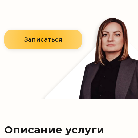
Описание услуги
Разработка финансово-правовой
модели включает проектирование
структуры компаний, выбор
налоговых режимов, определение
потоков доходов и расходов,
договорных связок и
распределения функций между
юрлицами. Мы учитываем не только
текущие задачи, но и будущие
риски — проверки, сделки,
наследование.
Стоимость:
от 453 600 рублей, в
зависимости от объема и сложности
работы.
Стоимость рассчитывается индивидуально,