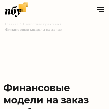
Главная
Налоговая практика
/
/
Финансовые модели на заказ
Финансовые
модели на заказ
для бизнеса
Финансово-правовая модель — это не просто
схема учёта, а комплексное решение,
объединяющее юридическую, налоговую и
экономическую архитектуру бизнеса. Мы