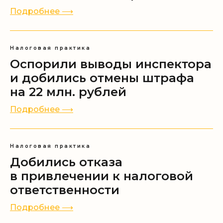
Подробнее ⟶
Заказать звонок
Экспертные каналы
Налоговая практика
Оспорили выводы инспектора
и добились отмены штрафа
Документы
на 22 млн. рублей
Договор оферты
Политика конфиденциальности
Подробнее ⟶
Согласие на обработку персональных
данных
Согласие на получение
Налоговая практика
информационной и рекламной
Добились отказа
рассылки
Согласие на обработку файлов cookie
в привлечении к налоговой
ответственности
Подробнее ⟶