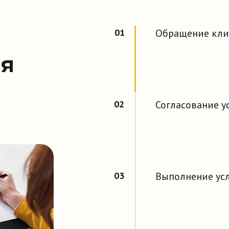
01
Обращение кли
ия
02
Согласование у
03
Выполнение усл