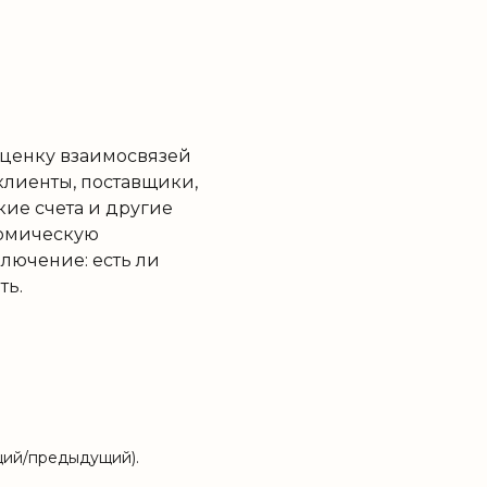
оценку взаимосвязей
лиенты, поставщики,
кие счета и другие
номическую
ключение: есть ли
ть.
ущий/предыдущий).