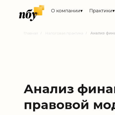
О компании▾
Практики▾
Главная
Налоговая практика
Анализ фин
/
/
Анализ фина
правовой мо