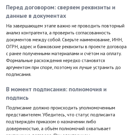
Перед договором: сверяем реквизиты и
данные в документах
Заказать звонок
На завершающем этапе важно не проводить повторный
Экспертные каналы
анализ контрагента, а проверить согласованность
документов между собой. Сверьте наименование, ИНН,
ОГРН, адрес и банковские реквизиты в проекте договора
Документы
с ранее полученными материалами и счётом на оплату.
Формальные расхождения нередко становятся
Договор оферты
Политика конфиденциальности
аргументом при споре, поэтому их лучше устранить до
Согласие на обработку персональных
подписания.
данных
В момент подписания: полномочия и
Согласие на получение
информационной и рекламной
подпись
рассылки
Согласие на обработку файлов cookie
Подписание должно происходить уполномоченным
представителем. Убедитесь, что статус подписанта
подтверждён приказом о назначении либо
доверенностью, а объём полномочий охватывает