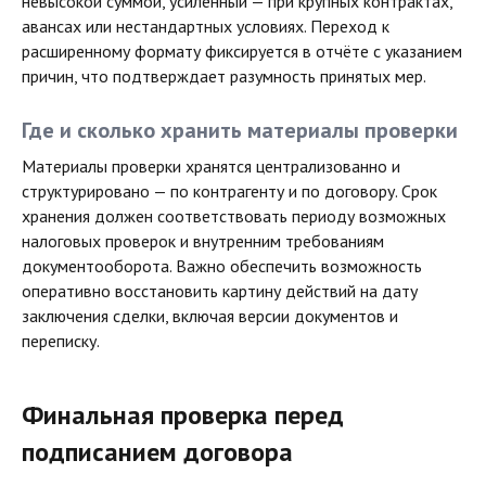
невысокой суммой, усиленный — при крупных контрактах,
авансах или нестандартных условиях. Переход к
расширенному формату фиксируется в отчёте с указанием
причин, что подтверждает разумность принятых мер.
Где и сколько хранить материалы проверки
Материалы проверки хранятся централизованно и
структурировано — по контрагенту и по договору. Срок
хранения должен соответствовать периоду возможных
налоговых проверок и внутренним требованиям
документооборота. Важно обеспечить возможность
оперативно восстановить картину действий на дату
заключения сделки, включая версии документов и
переписку.
Финальная проверка перед
подписанием договора
Мы на связи ежедневно с 9:00 до 18:00
+7 (499) 653-67-23