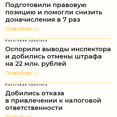
Подготовили правовую
позицию и помогли снизить
доначисления в 7 раз
Мы на связи ежедневно с 9:00 до 18:00
+7 (499) 653-67-23
Подробнее ⟶
Налоговая практика
Заказать звонок
Оспорили выводы инспектора
и добились отмены штрафа
Экспертные каналы
на 22 млн. рублей
Подробнее ⟶
Документы
Налоговая практика
Договор оферты
Политика конфиденциальности
Добились отказа
Согласие на обработку персональных
данных
в привлечении к налоговой
ответственности
Согласие на получение
информационной и рекламной
Подробнее ⟶