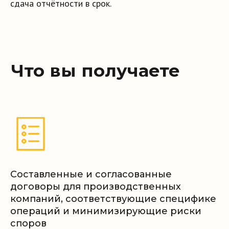
сдача отчётности в срок.
Этапы
предоставления
услуг
4 этапа получения услуг
Обращение клиента
01
Составленные и согласованные
договоры для производственных
Согласование условий
02
компаний, соответствующие специфике
операций и минимизирующие риски
споров