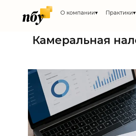
О компании▾
Практики▾
Камеральная нало